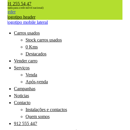
91 255 54 47
(chamada para a rede móvel nacional)
Aceder
Carros usados
Stock carros usados
0 Kms
Destacados
Vender carro
Serviços
Venda
Após-venda
Campanhas
Noticias
Contacto
Instalações e contactos
Quem somos
912 555 447