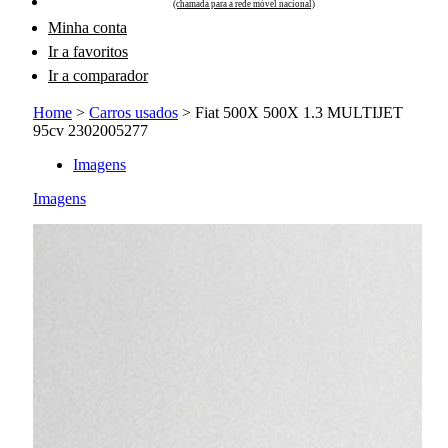
(chamada para a rede móvel nacional)
Minha conta
Ir a favoritos
Ir a comparador
Home
>
Carros usados
>
Fiat 500X 500X 1.3 MULTIJET
95cv 2302005277
Imagens
Imagens