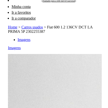
(chamada para a rede móvel nacional)
Minha conta
Ir a favoritos
Ir a comparador
Home
>
Carros usados
>
Fiat 600 1.2 136CV DCT LA
PRIMA 5P 2302255387
Imagens
Imagens