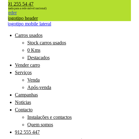
91 255 54 47
(chamada para a rede móvel nacional)
Aceder
Carros usados
Stock carros usados
0 Kms
Destacados
Vender carro
Serviços
Venda
Após-venda
Campanhas
Noticias
Contacto
Instalações e contactos
Quem somos
912 555 447