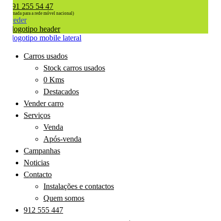
91 255 54 47
(chamada para a rede móvel nacional)
Aceder
Carros usados
Stock carros usados
0 Kms
Destacados
Vender carro
Serviços
Venda
Após-venda
Campanhas
Noticias
Contacto
Instalações e contactos
Quem somos
912 555 447