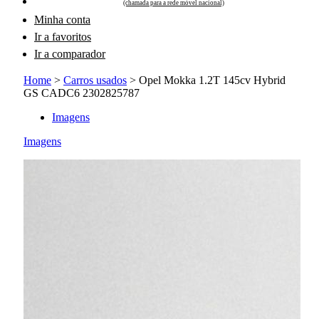
(chamada para a rede móvel nacional)
Minha conta
Ir a favoritos
Ir a comparador
Home
>
Carros usados
>
Opel Mokka 1.2T 145cv Hybrid
GS CADC6 2302825787
Imagens
Imagens